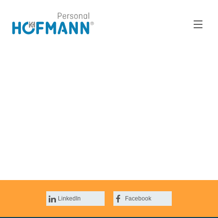
Pro uchazeče
Pro firmy
O nás
Pobočky
LinkedIn
Facebook