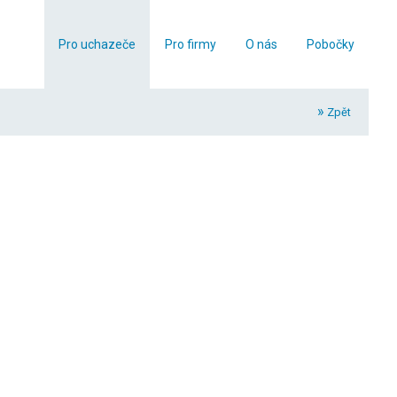
Pro uchazeče
Pro firmy
O nás
Pobočky
Nabídka práce
Naše služby
Přehled společnosti
Pobočky
Zpět
Agenturní zaměstnanci / Temporary Help
Partnerství a členství
Zprostředkování do kmene
Naše hodnoty
Další služby
TRY & HIRE