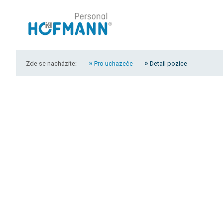
Zde se nacházíte:
Pro uchazeče
Detail pozice