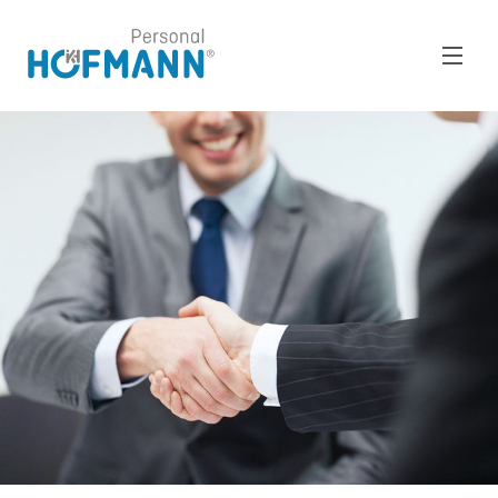
Pro uchazeče
Pro firmy
O nás
Pobočky